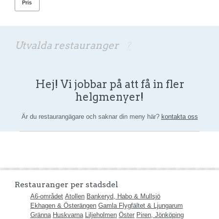
Pris
Utvalda restauranger
?
Hej! Vi jobbar på att få in fler
helgmenyer!
Är du restaurangägare och saknar din meny här?
kontakta oss
Restauranger per stadsdel
A6-området
Atollen
Bankeryd, Habo & Mullsjö
Ekhagen & Österängen
Gamla Flygfältet & Ljungarum
Gränna
Huskvarna
Liljeholmen
Öster
Piren, Jönköping