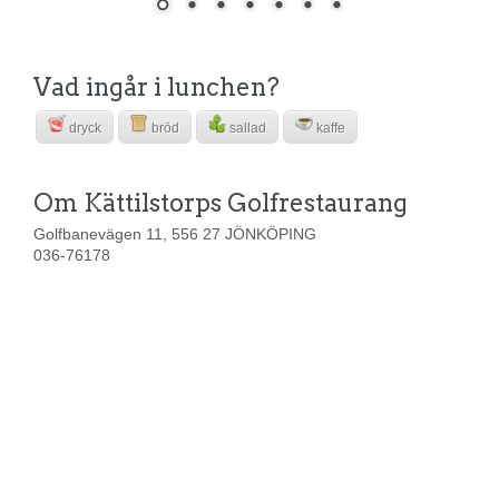
Vad ingår i lunchen?
dryck
bröd
sallad
kaffe
Om Kättilstorps Golfrestaurang
Golfbanevägen 11, 556 27 JÖNKÖPING
036-76178