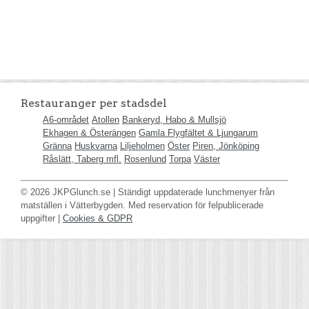
Restauranger per stadsdel
A6-området
Atollen
Bankeryd, Habo & Mullsjö
Ekhagen & Österängen
Gamla Flygfältet & Ljungarum
Gränna
Huskvarna
Liljeholmen
Öster
Piren, Jönköping
Råslätt, Taberg mfl.
Rosenlund
Torpa
Väster
© 2026 JKPGlunch.se | Ständigt uppdaterade lunchmenyer från
matställen i Vätterbygden. Med reservation för felpublicerade
uppgifter |
Cookies & GDPR