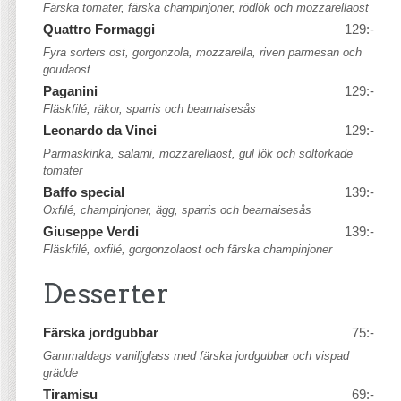
Färska tomater, färska champinjoner, rödlök och mozzarellaost
Quattro Formaggi
129:-
Fyra sorters ost, gorgonzola, mozzarella, riven parmesan och
goudaost
Paganini
129:-
Fläskfilé, räkor, sparris och bearnaisesås
Leonardo da Vinci
129:-
Parmaskinka, salami, mozzarellaost, gul lök och soltorkade
tomater
Baffo special
139:-
Oxfilé, champinjoner, ägg, sparris och bearnaisesås
Giuseppe Verdi
139:-
Fläskfilé, oxfilé, gorgonzolaost och färska champinjoner
Desserter
Färska jordgubbar
75:-
Gammaldags vaniljglass med färska jordgubbar och vispad
grädde
Tiramisu
69:-