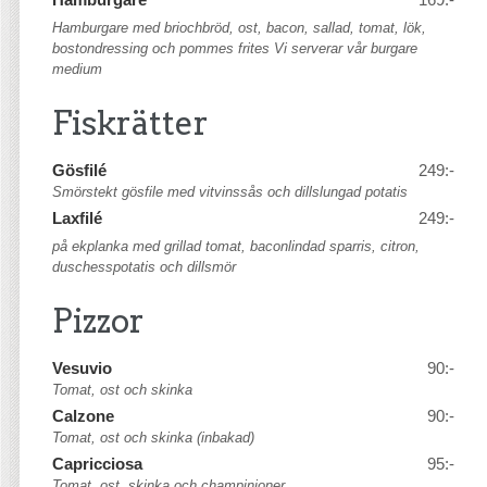
Hamburgare
169:-
Hamburgare med briochbröd, ost, bacon, sallad, tomat, lök,
bostondressing och pommes frites Vi serverar vår burgare
medium
Fiskrätter
Gösfilé
249:-
Smörstekt gösfile med vitvinssås och dillslungad potatis
Laxfilé
249:-
på ekplanka med grillad tomat, baconlindad sparris, citron,
duschesspotatis och dillsmör
Pizzor
Vesuvio
90:-
Tomat, ost och skinka
Calzone
90:-
Tomat, ost och skinka (inbakad)
Capricciosa
95:-
Tomat, ost, skinka och champinjoner