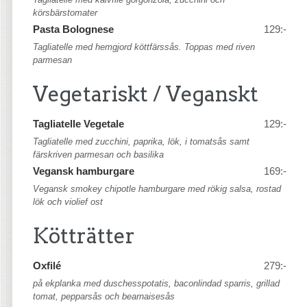
körsbärstomater
Pasta Bolognese
129:-
Tagliatelle med hemgjord köttfärssås. Toppas med riven
parmesan
Vegetariskt / Veganskt
Tagliatelle Vegetale
129:-
Tagliatelle med zucchini, paprika, lök, i tomatsås samt
färskriven parmesan och basilika
Vegansk hamburgare
169:-
Vegansk smokey chipotle hamburgare med rökig salsa, rostad
lök och violief ost
Kötträtter
Oxfilé
279:-
på ekplanka med duschesspotatis, baconlindad sparris, grillad
tomat, pepparsås och bearnaisesås