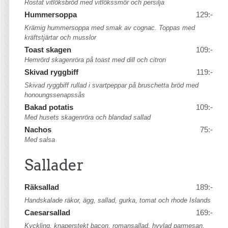
Rostat vitlöksbröd med vitlökssmör och persilja
Hummersoppa
129:-
Krämig hummersoppa med smak av cognac. Toppas med
kräftstjärtar och musslor
Toast skagen
109:-
Hemrörd skagenröra på toast med dill och citron
Skivad ryggbiff
119:-
Skivad ryggbiff rullad i svartpeppar på bruschetta bröd med
honoungssenapssås
Bakad potatis
109:-
Med husets skagenröra och blandad sallad
Nachos
75:-
Med salsa
Sallader
Räksallad
189:-
Handskalade räkor, ägg, sallad, gurka, tomat och rhode Islands
Caesarsallad
169:-
Kyckling, knaperstekt bacon, romansallad, hyvlad parmesan,