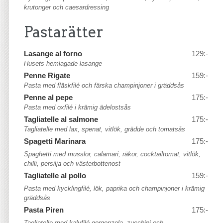
krutonger och caesardressing
Pastarätter
Lasange al forno
129:-
Husets hemlagade lasange
Penne Rigate
159:-
Pasta med fläskfilé och färska champinjoner i gräddsås
Penne al pepe
175:-
Pasta med oxfilé i krämig ädelostsås
Tagliatelle al salmone
175:-
Tagliatelle med lax, spenat, vitlök, grädde och tomatsås
Spagetti Marinara
175:-
Spaghetti med musslor, calamari, räkor, cocktailtomat, vitlök,
chilli, persilja och västerbottenost
Tagliatelle al pollo
159:-
Pasta med kycklingfilé, lök, paprika och champinjoner i krämig
gräddsås
Pasta Piren
175:-
Tagliatelle med kalvfilé gorgonzola, zucchini och