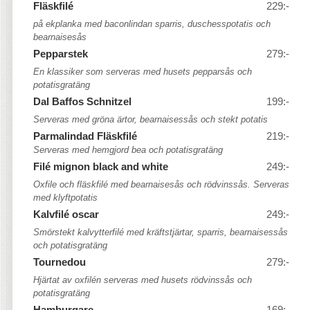
Fläskfilé
229:-
på ekplanka med baconlindan sparris, duschesspotatis och
bearnaisesås
Pepparstek
279:-
En klassiker som serveras med husets pepparsås och
potatisgratäng
Dal Baffos Schnitzel
199:-
Serveras med gröna ärtor, bearnaisessås och stekt potatis
Parmalindad Fläskfilé
219:-
Serveras med hemgjord bea och potatisgratäng
Filé mignon black and white
249:-
Oxfile och fläskfilé med bearnaisesås och rödvinssås. Serveras
med klyftpotatis
Kalvfilé oscar
249:-
Smörstekt kalvytterfilé med kräftstjärtar, sparris, bearnaisessås
och potatisgratäng
Tournedou
279:-
Hjärtat av oxfilén serveras med husets rödvinssås och
potatisgratäng