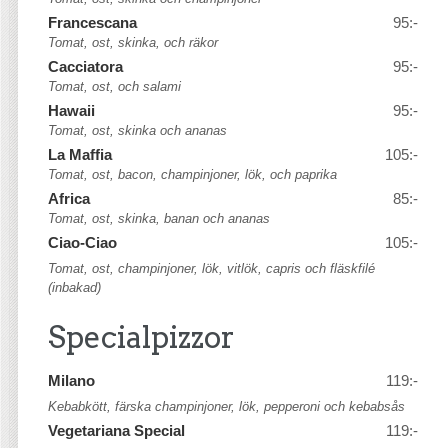
Francescana
95:-
Tomat, ost, skinka, och räkor
Cacciatora
95:-
Tomat, ost, och salami
Hawaii
95:-
Tomat, ost, skinka och ananas
La Maffia
105:-
Tomat, ost, bacon, champinjoner, lök, och paprika
Africa
85:-
Tomat, ost, skinka, banan och ananas
Ciao-Ciao
105:-
Tomat, ost, champinjoner, lök, vitlök, capris och fläskfilé
(inbakad)
Specialpizzor
Milano
119:-
Kebabkött, färska champinjoner, lök, pepperoni och kebabsås
Vegetariana Special
119:-