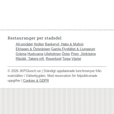
Restauranger per stadsdel
A6-området
Atollen
Bankeryd, Habo & Mullsjö
Ekhagen & Österängen
Gamla Flygfältet & Ljungarum
Gränna
Huskvarna
Liljeholmen
Öster
Piren, Jönköping
Råslätt, Taberg mfl.
Rosenlund
Torpa
Väster
© 2026 JKPGlunch.se | Ständigt uppdaterade lunchmenyer från
matställen i Vätterbygden. Med reservation för felpublicerade
uppgifter |
Cookies & GDPR