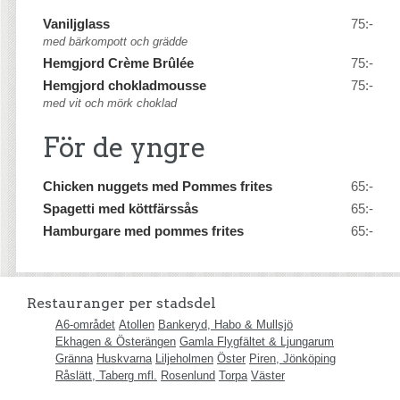
Vaniljglass
75:-
med bärkompott och grädde
Hemgjord Crème Brûlée
75:-
Hemgjord chokladmousse
75:-
med vit och mörk choklad
För de yngre
Chicken nuggets med Pommes frites
65:-
Spagetti med köttfärssås
65:-
Hamburgare med pommes frites
65:-
Restauranger per stadsdel
A6-området
Atollen
Bankeryd, Habo & Mullsjö
Ekhagen & Österängen
Gamla Flygfältet & Ljungarum
Gränna
Huskvarna
Liljeholmen
Öster
Piren, Jönköping
Råslätt, Taberg mfl.
Rosenlund
Torpa
Väster