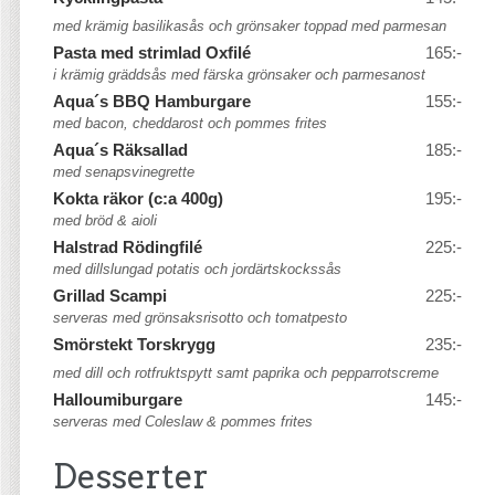
med krämig basilikasås och grönsaker toppad med parmesan
Pasta med strimlad Oxfilé
165:-
i krämig gräddsås med färska grönsaker och parmesanost
Aqua´s BBQ Hamburgare
155:-
med bacon, cheddarost och pommes frites
Aqua´s Räksallad
185:-
med senapsvinegrette
Kokta räkor (c:a 400g)
195:-
med bröd & aioli
Halstrad Rödingfilé
225:-
med dillslungad potatis och jordärtskockssås
Grillad Scampi
225:-
serveras med grönsaksrisotto och tomatpesto
Smörstekt Torskrygg
235:-
med dill och rotfruktspytt samt paprika och pepparrotscreme
Halloumiburgare
145:-
serveras med Coleslaw & pommes frites
Desserter