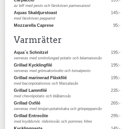
Carpaccio
135:-
av biff med pesto och färskriven parmesanost
Aquas Skaldjurstoast
145:-
med färskriven pepparrot
Mozzarella Caprese
95:-
Varmrätter
Aqua´s Schnitzel
195:-
serveras med smörslungad potatis och béarnaisesås
Grillad Kycklingfilé
195:-
serveras med grönsaksrisotto och tomatpesto
Grillad marinerad Fläskfilé
195:-
med baconpotatismos och Marsalasås
Grillad Lammfilé
235:-
med chevrépotatis och blåbärssås
Grillad Oxfilé
265:-
serveras med timijan-potatiskaka och grönpepparsås
Grillad Entrecôte
295:-
med kryddsmör, rödvinssås och pommes frites
Kycklingpasta
145:-